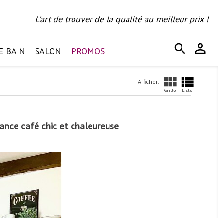
L'art de trouver de la qualité au meilleur prix !
person_outline
search
E BAIN
SALON
PROMOS


Afficher:
Grille
Liste
iance café chic et chaleureuse