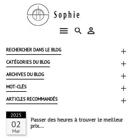
menu
person_outline
search
RECHERCHER DANS LE BLOG
add
CATÉGORIES DU BLOG
add
ARCHIVES DU BLOG
add
MOT-CLÉS
add
ARTICLES RECOMMANDÉS
add
2025
Passer des heures à trouver le meilleur
02
prix....
Mar