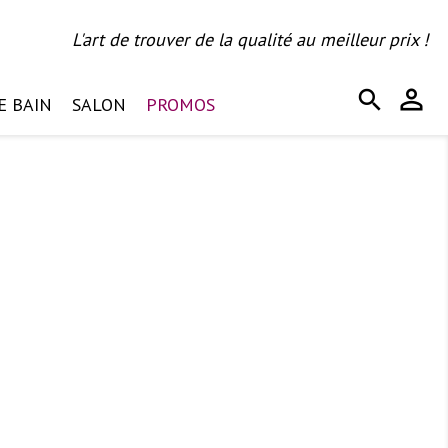
L'art de trouver de la qualité au meilleur prix !
person_outline
search
E BAIN
SALON
PROMOS