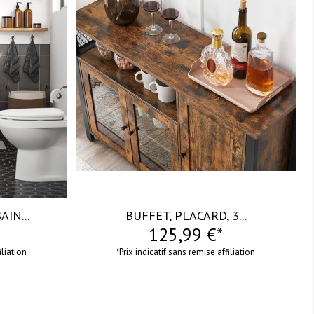
visibility
IN...
BUFFET, PLACARD, 3...
125,99 €*
iliation
*Prix indicatif sans remise affiliation