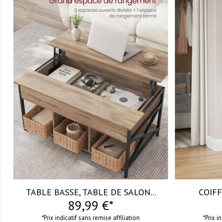
visibility
visibility
TABLE BASSE, TABLE DE SALON...
COIFF
89,99 €*
*Prix indicatif sans remise affiliation
*Prix i