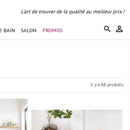
L'art de trouver de la qualité au meilleur prix !
person_outline
search
E BAIN
SALON
PROMOS
Il y a 68 produits.