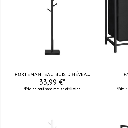
visibility
visibility
PORTEMANTEAU BOIS D'HÉVÉA...
P
33,99 €*
*Prix indicatif sans remise affiliation
*Prix i