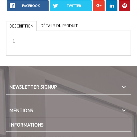
FACEBOOK
TWITTER
DÉTAILS DU PRODUIT
DESCRIPTION
1
keyboard_arrow_down
NEWSLETTER SIGNUP

MENTIONS
INFORMATIONS