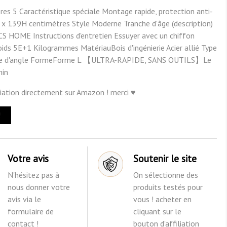
es 5 Caractéristique spéciale Montage rapide, protection anti-
x 139H centimètres Style Moderne Tranche d'âge (description)
S HOME Instructions d'entretien Essuyer avec un chiffon
oids 5E+1 Kilogrammes MatériauBois d'ingénierie Acier allié Type
gère d'angle FormeForme L 【ULTRA-RAPIDE, SANS OUTILS】Le
min
iliation directement sur Amazon ! merci ♥
!
Votre avis
Soutenir le site
N'hésitez pas à
On sélectionne des
nous donner votre
produits testés pour
avis via le
vous ! acheter en
formulaire de
cliquant sur le
contact !
bouton d'affiliation