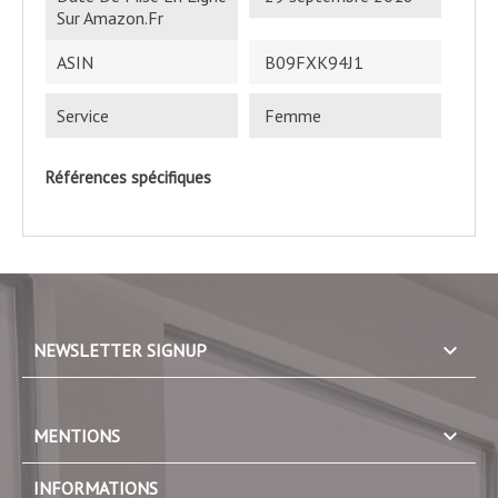
‎ B09FXK94J1
‎ Femme
Références spécifiques
keyboard_arrow_down
NEWSLETTER SIGNUP

MENTIONS
INFORMATIONS