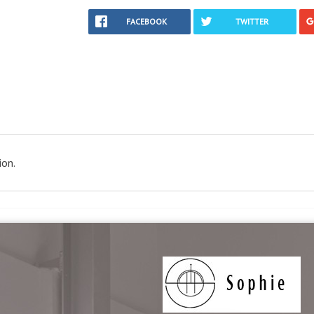
FACEBOOK
TWITTER
ion.