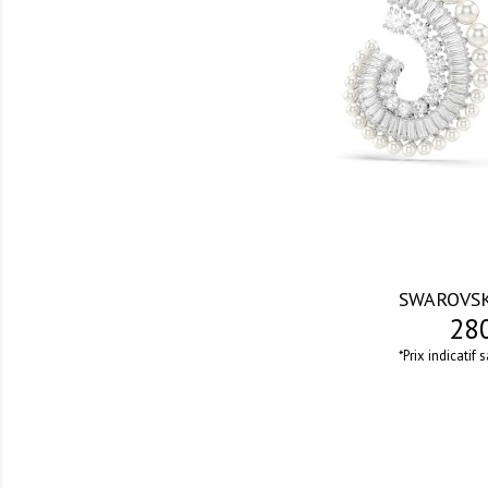
visibility
SWAROVSK
280
*Prix indicatif 