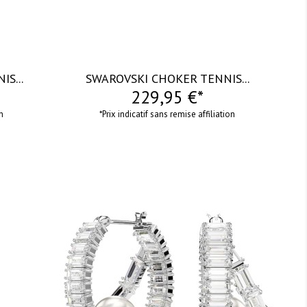
S...
SWAROVSKI CHOKER TENNIS...
229,95 €*
on
*Prix indicatif sans remise affiliation
visibility