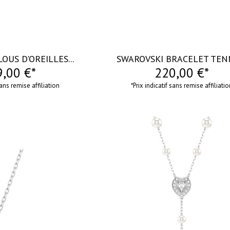
OUS D'OREILLES...
SWAROVSKI BRACELET TENNI
,00 €*
220,00 €*
sans remise affiliation
*Prix indicatif sans remise affiliati
visibility