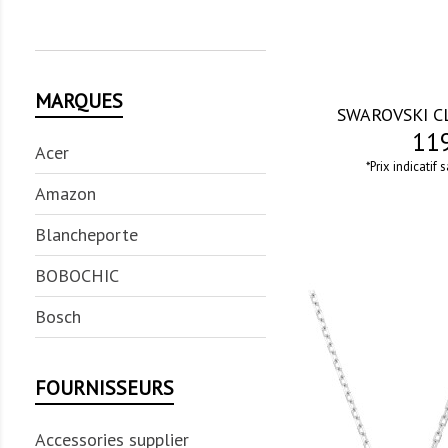
MARQUES
SWAROVSKI CL
119
Acer
*Prix indicatif 
Amazon
Blancheporte
BOBOCHIC
Bosch
FOURNISSEURS
visibility
Accessories supplier