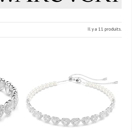
Il y a 11 produits.
visibility