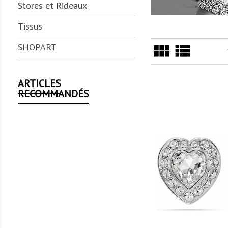
Stores et Rideaux
Tissus
view_module
view_list
SHOPART
ARTICLES
RECOMMANDÉS
visibility