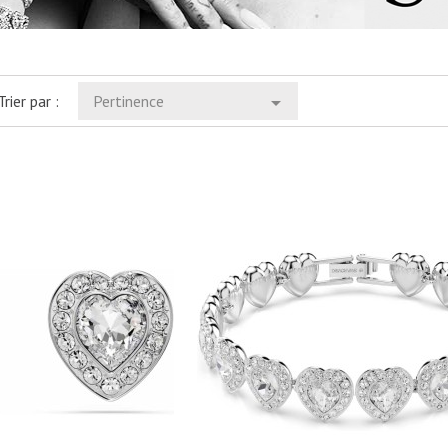
Trier par :
Pertinence

visibility