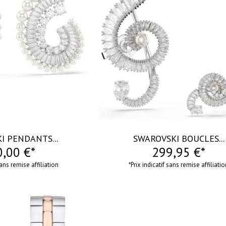
visibility
I PENDANTS...
SWAROVSKI BOUCLES...
,00 €*
299,95 €*
sans remise affiliation
*Prix indicatif sans remise affiliati